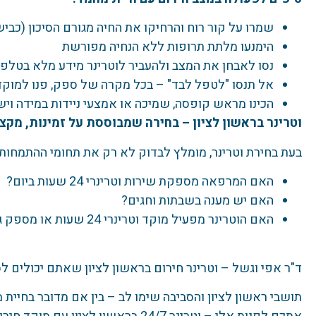
שמרו על קור רוח והרחיקו את החיה מגורם הסיכון (כביש
הימנעו מלתת תרופות ללא הנחיה מפורשת
נסו לאבחן את המצב ולהעביר לוטרינר מידע מלא בטלפו
אל תנסו "לטפל לבד" – בכל מקרה של ספק, פנו למוקד 
הכינו מראש קופסה, שמיכה או אמצעי ניידות במידה וי
וטרינר בראשון לציון – בחירה שמבוססת על זמינות, מקצ
בעת בחירת וטרינר, מומלץ לבדוק לא רק את תחומי ההתמחות
האם המרפאה מספקת שירות וטרינרי 24 שעות ביום?
האם יש מענה בשבתות וחגים?
האם הוטרינר מפעיל מוקד וטרינרי 24 שעות או מספק גיבוי בזמן חירום?
ד"ר אפי וגשל – וטרינר חירום בראשון לציון שאתם יכולים לס
תושבי ראשון לציון והסביבה שימו לב – בין אם מדובר בחיית 