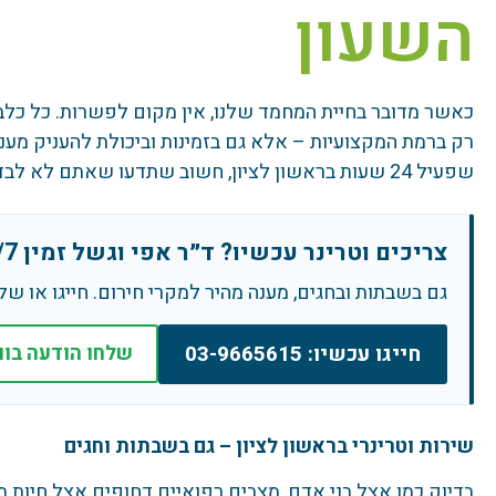
השעון
כאשר מדובר בחיית המחמד שלנו, אין מקום לפשרות. כל כלב 
רק ברמת המקצועיות – אלא גם בזמינות וביכולת להעניק מע
שפעיל 24 שעות בראשון לציון, חשוב שתדעו שאתם לא לבד. מרפאת ד"ר אפי וגשל כאן בדיוק לרגעים הללו.
צריכים וטרינר עכשיו? ד״ר אפי וגשל זמין 24/7 בראשון לציון
גם בשבתות ובחגים, מענה מהיר למקרי חירום. חייגו או של
חייגו עכשיו: 03-9665615
שלחו הודעה בו
שירות וטרינרי בראשון לציון – גם בשבתות וחגים
בדיוק כמו אצל בני אדם, מצבים רפואיים דחופים אצל חיות 