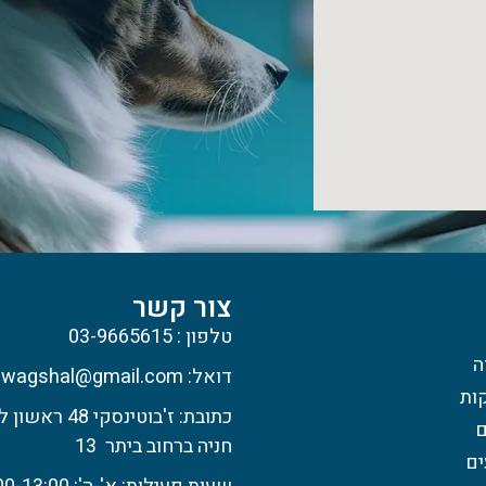
צור קשר
טלפון : 03-9665615
ה
דואל: wagshal@gmail.com
קות
כתובת: ז'בוטינסקי 48 ראשון לציון.
ם
חניה ברחוב ביתר 13
ים