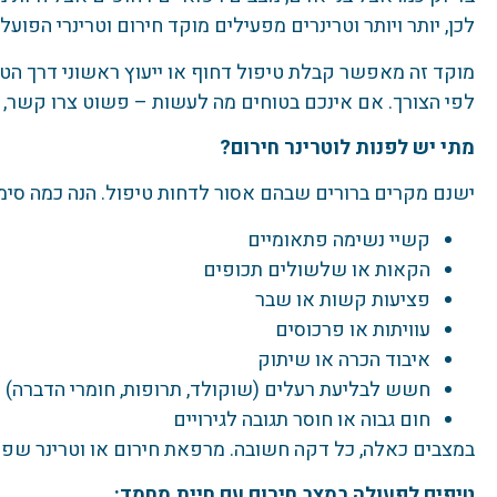
לכן, יותר ויותר וטרינרים מפעילים מוקד חירום וטרינרי הפועל 24/7.
מוקד זה מאפשר קבלת טיפול דחוף או ייעוץ ראשוני דרך הט
לפי הצורך. אם אינכם בטוחים מה לעשות – פשוט צרו קשר, 
מתי יש לפנות לוטרינר חירום?
ישנם מקרים ברורים שבהם אסור לדחות טיפול. הנה כמה סימני
קשיי נשימה פתאומיים
הקאות או שלשולים תכופים
פציעות קשות או שבר
עוויתות או פרכוסים
איבוד הכרה או שיתוק
חשש לבליעת רעלים (שוקולד, תרופות, חומרי הדברה)
חום גבוה או חוסר תגובה לגירויים
במצבים כאלה, כל דקה חשובה. מרפאת חירום או וטרינר שפועל 24/7 יוכלו לספק טיפול מיידי ולהציל 
טיפים לפעולה במצב חירום עם חיית מחמד: