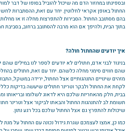
ובספיגתו במחזור הדם מה שיכול להוביל בסופו של דבר למות
החתול באופן אקראי לחלוטין. יחד עם זאת, ההסתברות לחש
בהם מסתובב החתול. הסבירות להתפרצות מחלה זו או מחלות ח
בתוך הבית, ולהיפך אם הוא מרבה להסתובב ברחוב, בסביבת ח
איך יודעים שהחתול חולה?
בניגוד לבני אדם, חתולים לא יודעים לספר לנו במילים שהם
שהם חווים סימני מחלה כלשהם. יחד עם זאת, חתולים בהחלט
מזהים שינויים התנהגותיים אצל החתול, ירידה במשקל, התבודד
לקחת את החתול ולבקר וטרינר חתולים שיעשה בדיקות כלליו
בבית, חלק מהאחריות שלכם היא לדאוג לשלומו ובריאותו ומרב
תשומת לב להתנהגות החתול והבאתו לביקור אצל וטרינר חת
שיכולות להתפרץ גם אצל החתול שלכם בכל רגע נתון.
כמו כן, אמצו לעצמכם שגרת גידול נכונה עם החתול על מנת
אוכל איכותי יבש ורטוב למניעת חסימת דרכי שתן, שמרו על 