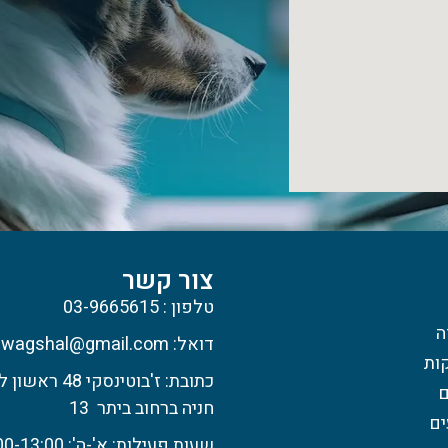
צור קשר
טלפון : 03-9665615
ה
דואל: wagshal@gmail.com
קות
כתובת: ז'בוטינסקי 48 ראשון לציון.
ם
חניה ברחוב ביתר 13
ים