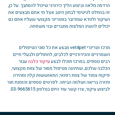
הרדמה מלאה וביצוע הליך כירורגי שיכול להסתבך. על כן,
זה בהחלט לגיטימי לבחון היטב אצל מי אתם מבצעים את
העיקור ולוודא שמדובר בווטרינר מקצועי שעליו אתם גם
יכולים להשיג המלצות מחברים ובני משפחה.
מרכז וטרינרי vet4pet מבצע את כל סוגי הטיפולים
השמרניים והכירורגיים לכלבים, לחתולים ולבעלי חיים
רבים נוספים. במרכז תוכלו לבצע
עיקור כלבה
עבור
הכלבה שלכם, שתיהנה מטיפול מסור של צוות מקצועי,
פיקוח צמוד של צוות רפואי, התאוששות קלה ומהירה
וחזרה בריאה ושלמה הביתה. לפרטים נוספים והזמנת תור
לביצוע עיקור, צרו קשר עוד היום בטלפון 03-9665615.