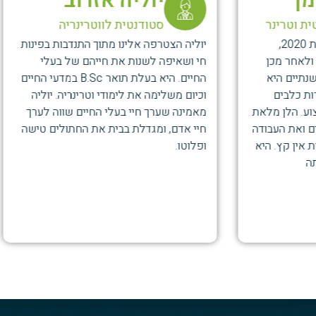
ליה אזרוב
שירי אלעזר
דנטית לווטרינריה
אסיסטנטית וטרנרי
 אלינו מתוך התנדבות בפינות
שירי אלעזרי היא אסיסטנטית וט
שנות את חייהם של בעלי
ועובדת כמטפלת בחיות בר. סיימ
החיים. היא בעלת תואר B.Sc במדעי החיים
לאומי בעמותת הרצליה ונתניה או
את לימודי וטרינריה. יוליה
משמשת כתחנת מעבר לבעלי חי
חיי בעלי החיים שווה לערך
לטיפול ומנהלת קבוצת שינוע ב
גדלת בבית את החתולים טישה
חיות הבר. בביתה מגדלת כלב ו
חתולים ומשמשת כאומנה שיקומ
וחתולים נוספים. הקשר העמוק ל
נוצר אצלה מגיל אפס בבית ומלו
היום בחייה המקצועיים והאישיים