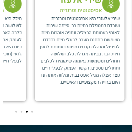
מיכל אברהם
ת
מנהלת המרפאה
רנרית
מיכל היא הלב הפועם של המרפאה. כאמא
ה שירות
לשלושה בנים וכמי שסעדה במסירות את
הבות חיות.
כלבה האהוב עד יומו האחרון, היא מבינה
ים בדרכם
לעומק את עוצמת הקשר בין אדם לחיה.
עמותת למען
כיום היא מגדלת את ליידי (האסקי) ואת
שלושה
ג'ואי (תוכי ג'אקו שובב), ומאמינה שנתינה
ית לכלבים
לבעלי חיים היא האהבה הטהורה ביותר שיש.
בעלי חיים
וה אותה עד
.