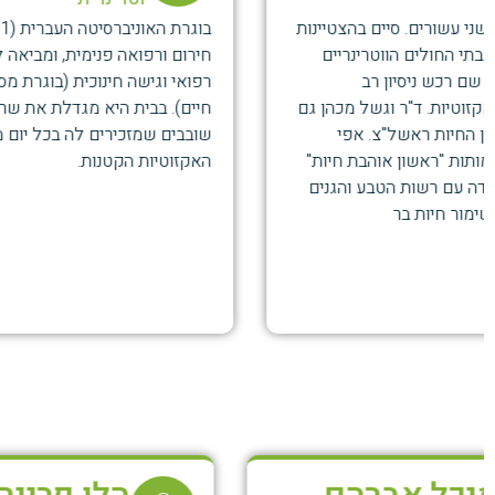
בוגרת האוניברסיטה העברית (2011). קרן מתמחה ברפואת
חירום ורפואה פנימית, ומביאה למרפאה שילוב של דיוק
רפואי וגישה חינוכית (בוגרת מסלול סיוע ושיקום בעזרת בעלי
חיים). בבית היא מגדלת את שרלוט וג'אר-ג'אר, שני שרקנים
שובבים שמזכירים לה בכל יום מחדש את הקסם שבחיות
האקזוטיות הקטנות.