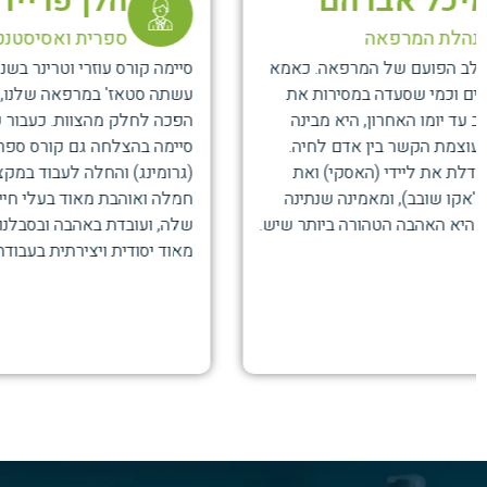
הלן פריירמן
יו
ספרית ואסיסטנטית וטרינר
סטו
סיימה קורס עוזרי וטרינר בשנת 2020,
יוליה הצטרפה
עשתה סטאז' במרפאה שלנו, ולאחר מכן
חי ושאיפה ל
הפכה לחלק מהצוות. כעבור שנתיים היא
סיימה בהצלחה גם קורס ספרות כלבים
וכיום משלימה 
(גרומינג) והחלה לעבוד במקצוע. הלן מלאת
מאמינה שערך 
חמלה ואוהבת מאוד בעלי חיים ואת העבודה
חיי אדם, ומ
שלה, ועובדת באהבה ובסבלנות אין קץ. היא
ופלוטו.
מאוד יסודית ויצירתית בעבודתה