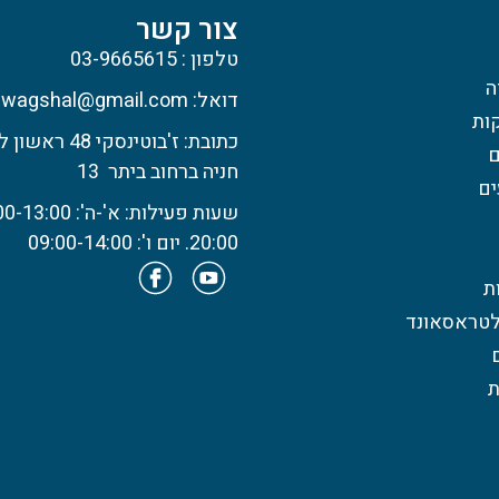
צור קשר
טלפון : 03-9665615
ה
דואל: wagshal@gmail.com
קות
כתובת: ז'בוטינסקי 48 ראשון לציון.
ם
חניה ברחוב ביתר 13
ים
20:00. יום ו': 09:00-14:00
ת
ולטראסאונד
ת