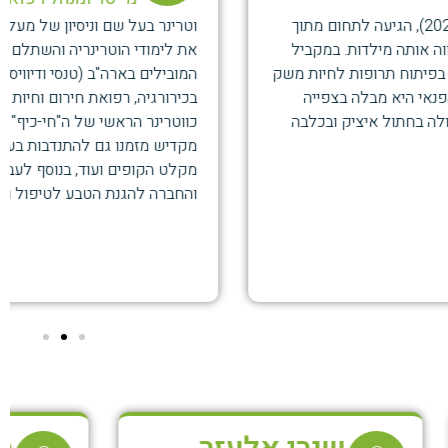
וטרינר בעל שם וניסיון של מעל שני עשורים. סיים בהצטיינות
את לימודי הוטרינריה והשתלם בבתי החולים הווטרינריים
המובילים בארה"ב (טנסי ודיוויס), שם רכש ניסיון רב
בכירורגיה, רפואת חירום וחיות אקזוטיות. ד"ר וגשל מכהן גם
כווטרינר הראשי של ה"חי-כיף" גן החיות ראשל"צ. אפי
מקדיש מזמנו גם להתנדבות בעמותות "ראשון אוהבת חיות"
מקלט הקופים ועוד, בנוסף לעבודה עם רשות הטבע והגנים
והחברה להגנת הטבע לטיפול ושימור חיות בר