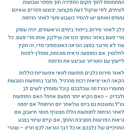
המתמוסס לתוך מקום התפירה תוך מספר שבועות.
לעיתים, לפי שיקול דעת מקצועי, יבוצעו תפרים שאינם
נמסים ואותם יש להסיר כשבוע וחצי לאחר הניתוח.
כלב לאחר סירוס, בייחוד בימים הראשונים, יהיה עסוק
מדי פעם באזור החתך וכנראה שילקק אותו מדי פעם. כל
עוד לא מדובר במצב הנראה כאובססיבי מדי, זה תקין
לחלוטין. אם התופעה נראית מוגזמת, מומלץ לפנות
לייעוץ עם הוטרינר שביצע את הניתוח.
לאחר סירוס כלבים תופעות לוואי אפשריות כוללות
הקאה ו/או יציאות רכות מהרגיל. מדובר בתופעות הנובעות
מחומרי ההרדמה שכלבכם קיבל ומומלץ לשים לב
ולבדוק – האם הקיא יותר מפעם אחת? האם התופעות
הנ״ל נמשכות גם ביום שלאחר יום הניתוח? אם יממה
לאחר הניתוח לתופעות הללו מצטרף חוסר תיאבון, אם
נראות הפרשות מסביבת החתך, אם קיים שינוי בצבע
החניכיים של כלבכם או כל דבר הנראה לכם חריג – שהרי