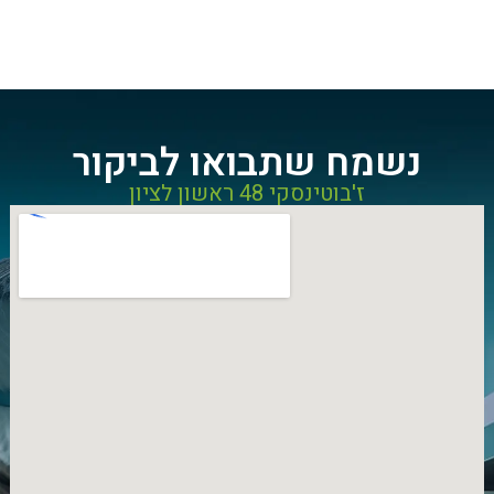
נשמח שתבואו לביקור
ז'בוטינסקי 48 ראשון לציון