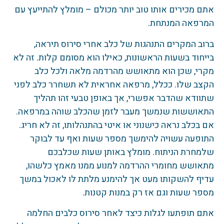
אתם מכירים אותו טוב יותר מכולם – מומלץ להתייעץ עם
המרפאה המנתחת.
ברוב המקרים התנהגות של כלב אחרי סירוס תיראה,
בייחוד בשעות הראשונות, כאילו הוא מסומם קלות. זה לא
מקרי, שכן הוא מתאושש מהרדמה מלאה ולכל כלב
הקצב שלו. ככלל, מרפאה אחראית לא תשחרר כלב לפני
שתוודא שהדבר אפשרי, אך באופן טבעי זהו תהליך
התאוששות שנמשך מעבר לזמן שהכלב שוהה במרפאה.
אם בכלב נראה כישנוני או איטי בהתנהלותו, זה לא חריג.
התופעה עשויה להימשך מספר שעות ואף עד לבוקר
שלמחרת הניתוח. מומלץ באותן שעות שכלבכם
מתאושש מחומרי ההרדמה למנוע ממנו מאמץ כלשהו,
עדיף להשקותו מעט אך להימנע מלתת לו לאכול במשך
מספר שעות וגם אז רק במנות קטנות.
אתם תופתעו לגלות כיצד לאחר סירוס כלבים החלמה