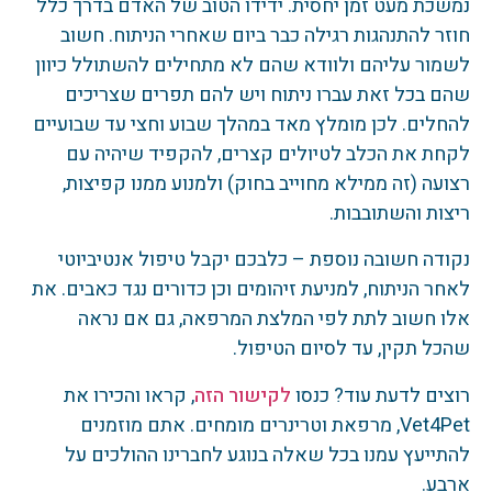
נמשכת מעט זמן יחסית. ידידו הטוב של האדם בדרך כלל
חוזר להתנהגות רגילה כבר ביום שאחרי הניתוח. חשוב
לשמור עליהם ולוודא שהם לא מתחילים להשתולל כיוון
שהם בכל זאת עברו ניתוח ויש להם תפרים שצריכים
להחלים. לכן מומלץ מאד במהלך שבוע וחצי עד שבועיים
לקחת את הכלב לטיולים קצרים, להקפיד שיהיה עם
רצועה (זה ממילא מחוייב בחוק) ולמנוע ממנו קפיצות,
ריצות והשתובבות. ‎
נקודה חשובה נוספת – כלבכם יקבל טיפול אנטיביוטי
לאחר הניתוח, למניעת זיהומים וכן כדורים נגד כאבים. את
אלו חשוב לתת לפי המלצת המרפאה, גם אם נראה
שהכל תקין, עד לסיום הטיפול.
רוצים לדעת עוד? כנסו
לקישור הזה
, קראו והכירו את
Vet4Pet, מרפאת וטרינרים מומחים. אתם מוזמנים
להתייעץ עמנו בכל שאלה בנוגע לחברינו ההולכים על
ארבע.